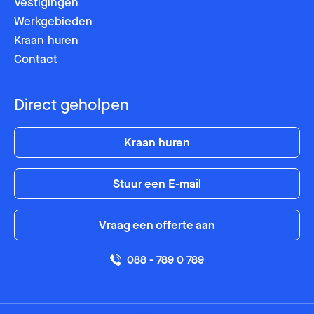
Vestigingen
Postcode
Postcode
Werkgebieden
Kraan huren
Contact
Bericht
Bericht
Direct geholpen
Kraan huren
Stuur een E-mail
Vraag een offerte aan
088 - 789 0 789
of bel 088 - 789 0 789
of bel 088 - 789 0 789
U wordt ge-e-maild
U wordt teruggebeld door
door uw lokale planner
uw lokale planner