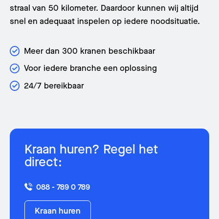
straal van 50 kilometer. Daardoor kunnen wij altijd
snel en adequaat inspelen op iedere noodsituatie.
Meer dan 300 kranen beschikbaar
Voor iedere branche een oplossing
24/7 bereikbaar
Kraan huren? Regel het
direct:
Over ons
088 - 789 0 789
Vestigingen
Kraan huren