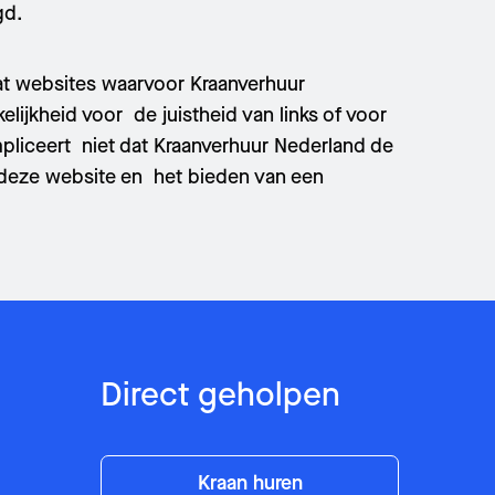
gd.
Naam
*
Naam
*
dat websites waarvoor Kraanverhuur
lijkheid voor de juistheid van links of voor
Telefoonnummer
*
impliceert niet dat Kraanverhuur Nederland de
E-mail
*
an deze website en het bieden van een
Postcode
Postcode
Bericht
Bericht
Direct geholpen
Kraan huren