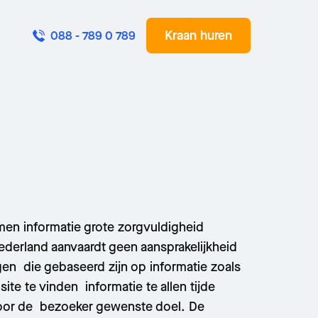
Kraan huren
088 - 789 0 789
men informatie grote zorgvuldigheid
ederland aanvaardt geen aansprakelijkheid
gen die gebaseerd zijn op informatie zoals
te te vinden informatie te allen tijde
Bel mij terug
t door de bezoeker gewenste doel. De
Stuur een e-mail