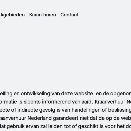
rkgebieden
Kraan huren
Contact
elescoopkranen
oopkattorenkranen
telling en ontwikkeling van deze website en de opgeno
ormatie is slechts informerend van aard. Kraanverhuur N
ecte of indirecte gevolg is van handelingen of beslissin
aanverhuur Nederland garandeert niet dat de op de websi
 dat gebruik ervan zal leiden tot of geschikt is voor he