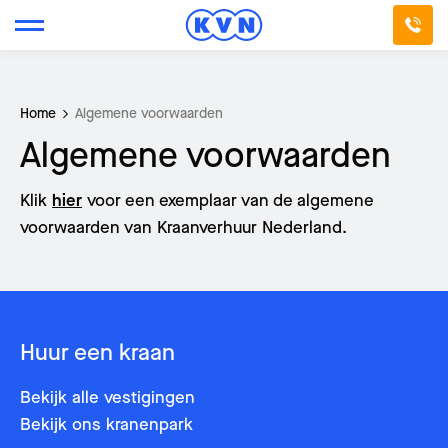
Home
Algemene voorwaarden
Algemene voorwaarden
Klik
hier
voor een exemplaar van de algemene
voorwaarden van Kraanverhuur Nederland.
Over ons
Huur een kraan
Stuur een e-mail
Bel mij terug
Vestigingen
Bekijk alle vestigingen
Naam
*
Naam
*
Werkgebieden
Bekijk ons kranenpark