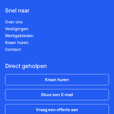
Kraan huren
Snel naar
E-mail
*
Telefoonnummer
*
Over ons
Contact
Vestigingen
Postcode
Postcode
Werkgebieden
Kraan huren
Contact
Bericht
Bericht
Direct geholpen
Kraan huren
Stuur een E-mail
Vraag een offerte aan