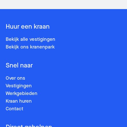
Huur een kraan
Stuur een e-mail
Bel mij terug
Bekijk alle vestigingen
Naam
*
Naam
*
Bekijk ons kranenpark
Snel naar
E-mail
*
Telefoonnummer
*
Over ons
Vestigingen
Postcode
Postcode
Werkgebieden
Kraan huren
Contact
Bericht
Bericht