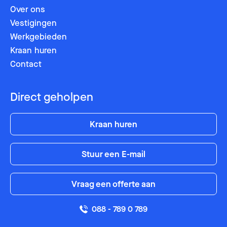
Kraan huren
Over ons
Vestigingen
Postcode
Postcode
Werkgebieden
Contact
Kraan huren
Contact
Bericht
Bericht
Direct geholpen
Kraan huren
Stuur een E-mail
Vraag een offerte aan
088 - 789 0 789
of bel 088 - 789 0 789
of bel 088 - 789 0 789