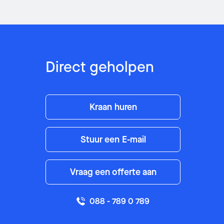
Postcode
Postcode
Bericht
Bericht
Direct geholpen
Kraan huren
Stuur een E-mail
Vraag een offerte aan
of bel 088 - 789 0 789
of bel 088 - 789 0 789
088 - 789 0 789
U wordt ge-e-maild