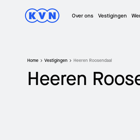
Over ons
Vestigingen
We
Home
Vestigingen
Heeren Roosendaal
T
Heeren Roos
L