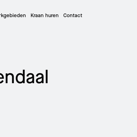
rkgebieden
Kraan huren
Contact
elescoopkranen
endaal
oopkattorenkranen