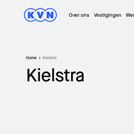
Over ons
Vestigingen
We
Home
Kielstra
T
Kielstra
L