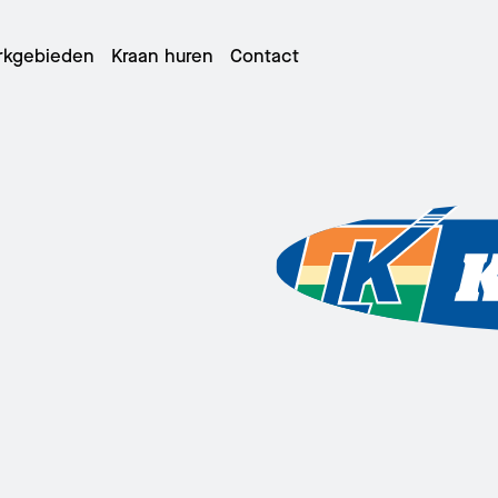
rkgebieden
Kraan huren
Contact
elescoopkranen
oopkattorenkranen