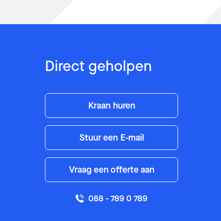
Postcode
Postcode
Bericht
Bericht
Direct geholpen
Kraan huren
Stuur een E-mail
Vraag een offerte aan
of bel 088 - 789 0 789
of bel 088 - 789 0 789
088 - 789 0 789
U wordt ge-e-maild