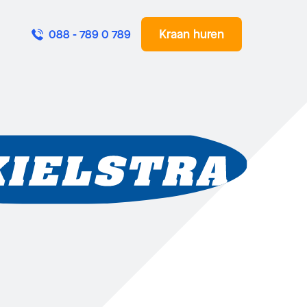
Kraan huren
088 - 789 0 789
Stuur een e-mail
Bel mij terug
Naam
*
Naam
*
E-mail
*
Telefoonnummer
*